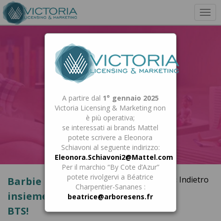
Togg
navi
A partire dal
1° gennaio 2025
Victoria Licensing & Marketing non
è più operativa;
se interessati ai brands Mattel
potete scrivere a Eleonora
Schiavoni al seguente indirizzo:
Eleonora.Schiavoni2@Mattel.com
Per il marchio “By Cote d’Azur”
potete rivolgervi a Béatrice
« Indietro
Barbie e Giochi Preziosi ancora
Charpentier-Sananes :
insieme per la nuova collezione
beatrice@arboresens.fr
BTS!