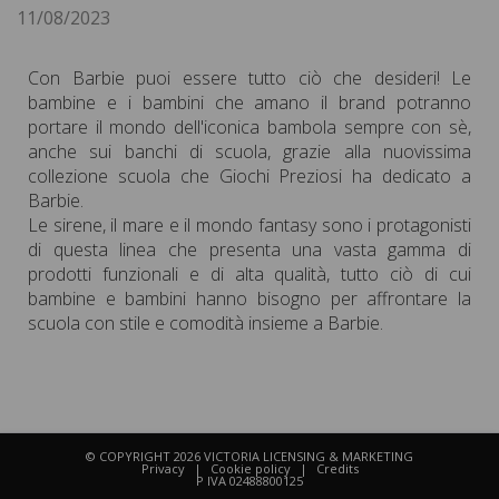
11/08/2023
Con Barbie puoi essere tutto ciò che desideri! Le
bambine e i bambini che amano il brand potranno
portare il mondo dell'iconica bambola sempre con sè,
anche sui banchi di scuola, grazie alla nuovissima
collezione scuola che Giochi Preziosi ha dedicato a
Barbie.
Le sirene, il mare e il mondo fantasy sono i protagonisti
di questa linea che presenta una vasta gamma di
prodotti funzionali e di alta qualità, tutto ciò di cui
bambine e bambini hanno bisogno per affrontare la
scuola con stile e comodità insieme a Barbie.
© COPYRIGHT 2026 VICTORIA LICENSING & MARKETING
Privacy
|
Cookie policy
|
Credits
P IVA 02488800125