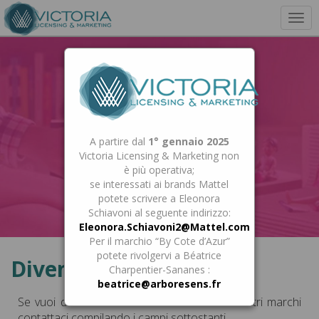
Togg
navi
A partire dal
1° gennaio 2025
Victoria Licensing & Marketing non
è più operativa;
se interessati ai brands Mattel
potete scrivere a Eleonora
Schiavoni al seguente indirizzo:
Eleonora.Schiavoni2@Mattel.com
Per il marchio “By Cote d’Azur”
potete rivolgervi a Béatrice
Diventa Licenziatario
Charpentier-Sananes :
beatrice@arboresens.fr
Se vuoi diventare licenziatario di uno dei nostri marchi
contattaci compilando i campi sottostanti.