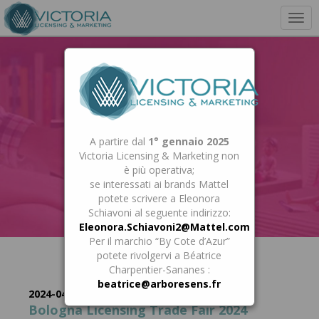
Togg
navi
A partire dal
1° gennaio 2025
Victoria Licensing & Marketing non
è più operativa;
se interessati ai brands Mattel
potete scrivere a Eleonora
Schiavoni al seguente indirizzo:
Eleonora.Schiavoni2@Mattel.com
Per il marchio “By Cote d’Azur”
News
potete rivolgervi a Béatrice
Charpentier-Sananes :
beatrice@arboresens.fr
2024-04-22
Bologna Licensing Trade Fair 2024